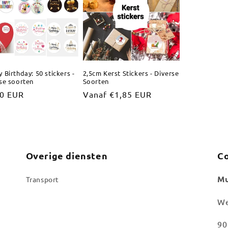
 Birthday: 50 stickers -
2,5cm Kerst Stickers - Diverse
se soorten
Soorten
male
00 EUR
Normale
Vanaf €1,85 EUR
prijs
Overige diensten
Co
Mu
Transport
We
90