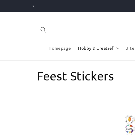
Meteen
naar de
content
Homepage
Hobby & Creatief
Uite
C
Feest Stickers
o
l
l