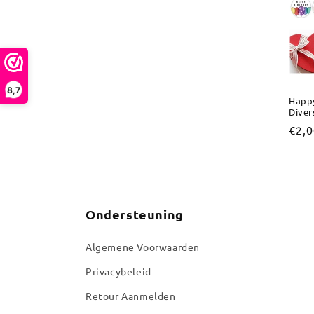
e
c
t
8,7
Happy
i
Diver
Nor
€2,
e
prijs
:
Ondersteuning
Algemene Voorwaarden
Privacybeleid
Retour Aanmelden