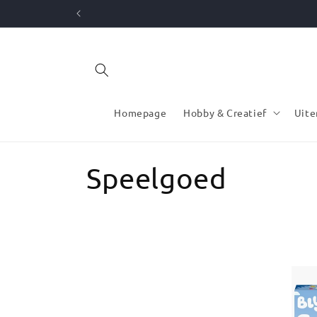
Meteen
naar de
content
Homepage
Hobby & Creatief
Uite
C
Speelgoed
o
l
l