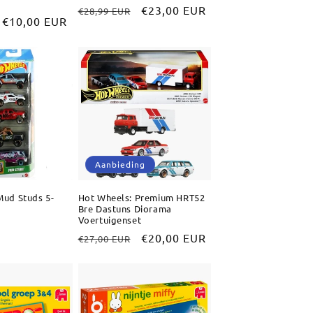
Normale
Aanbiedingsprijs
€23,00 EUR
€28,99 EUR
Aanbiedingsprijs
€10,00 EUR
prijs
Aanbieding
Mud Studs 5-
Hot Wheels: Premium HRT52
Bre Dastuns Diorama
Voertuigenset
Normale
Aanbiedingsprijs
€20,00 EUR
€27,00 EUR
prijs