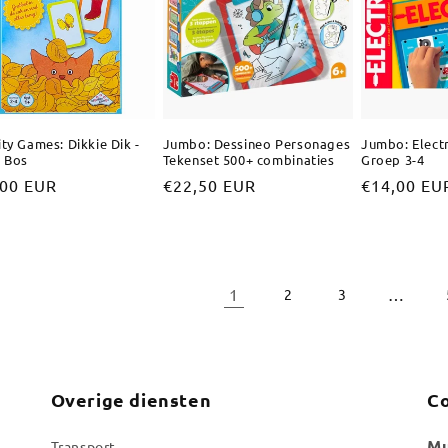
ity Games: Dikkie Dik -
Jumbo: Dessineo Personages
Jumbo: Electr
t Bos
Tekenset 500+ combinaties
Groep 3-4
male
,00 EUR
Normale
€22,50 EUR
Normale
€14,00 EU
prijs
prijs
1
…
2
3
Overige diensten
Co
Mu
Transport