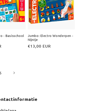
o - Basisschool
Jumbo: Electro Wonderpen -
Nijntje
R
Normale
€13,00 EUR
prijs
5
ntactinformatie
ltiplaza