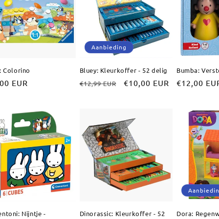
Aanbieding
: Colorino
Bluey: Kleurkoffer - 52 delig
Bumba: Verst
male
,00 EUR
Normale
Aanbiedingsprijs
€10,00 EUR
Normale
€12,00 EU
€12,99 EUR
prijs
prijs
Aanbiedi
ntoni: Nijntje -
Dinorassic: Kleurkoffer - 52
Dora: Regenw