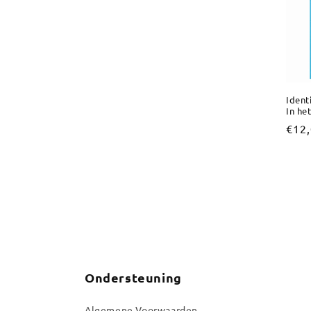
Ident
In he
Nor
€12
prijs
Ondersteuning
Algemene Voorwaarden