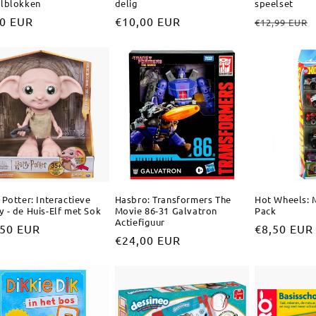
elblokken
delig
speelset
male
00 EUR
Normale
€10,00 EUR
Normale
€12,99 EUR
prijs
prijs
 Potter: Interactieve
Hasbro: Transformers The
Hot Wheels: 
 - de Huis-Elf met Sok
Movie 86-31 Galvatron
Pack
Actiefiguur
male
,50 EUR
Normale
€8,50 EUR
Normale
€24,00 EUR
prijs
prijs