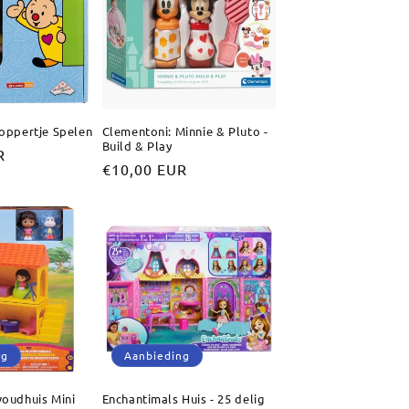
oppertje Spelen
Clementoni: Minnie & Pluto -
Build & Play
R
Normale
€10,00 EUR
prijs
ng
Aanbieding
oudhuis Mini
Enchantimals Huis - 25 delig