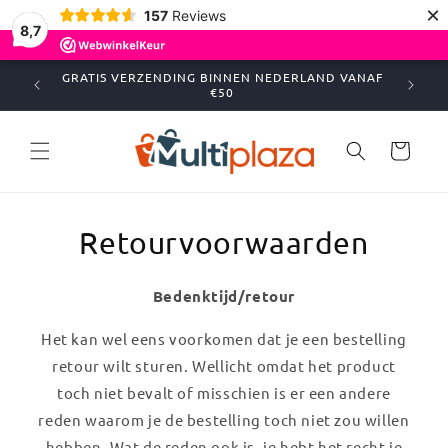
Meteen
×
157
Reviews
naar de
8,7
content
GRATIS VERZENDING BINNEN NEDERLAND VANAF
€50
Winkelwagen
Retourvoorwaarden
Bedenktijd/retour
Het kan wel eens voorkomen dat je een bestelling
retour wilt sturen. Wellicht omdat het product
toch niet bevalt of misschien is er een andere
reden waarom je de bestelling toch niet zou willen
hebben. Wat de reden ook is, je hebt het recht je