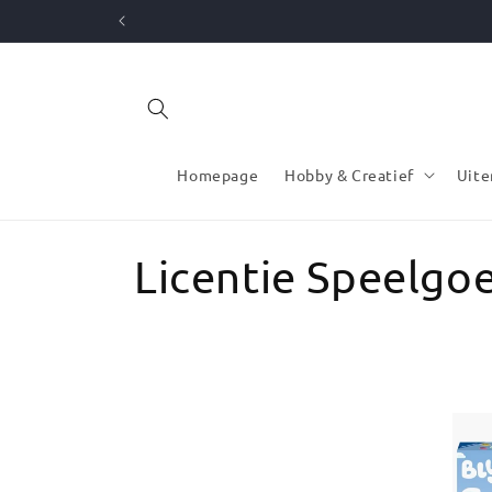
Meteen
naar de
content
Homepage
Hobby & Creatief
Uite
C
Licentie Speelgo
o
l
l