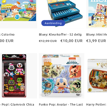
Aanbieding
: Colorino
Bluey: Kleurkoffer - 52 delig
Bluey: Mini 
male
,00 EUR
Normale
Aanbiedingsprijs
€10,00 EUR
Normale
€3,99 EUR
€12,99 EUR
prijs
prijs
 Pop!: Glamrock Chica
Funko Pop: Avatar - The Last
Harry Potter