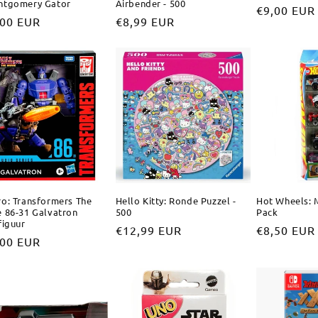
ntgomery Gator
Airbender - 500
Normale
€9,00 EUR
male
,00 EUR
Normale
€8,99 EUR
prijs
prijs
o: Transformers The
Hello Kitty: Ronde Puzzel -
Hot Wheels: 
 86-31 Galvatron
500
Pack
figuur
Normale
€12,99 EUR
Normale
€8,50 EUR
male
,00 EUR
prijs
prijs