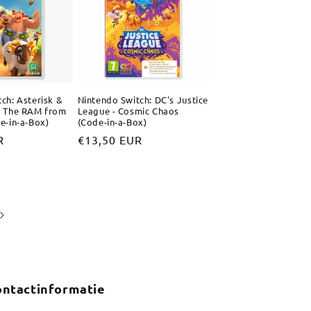
ch: Asterisk &
Nintendo Switch: DC's Justice
- The RAM from
League - Cosmic Chaos
e-in-a-Box)
(Code-in-a-Box)
R
Normale
€13,50 EUR
prijs
ntactinformatie