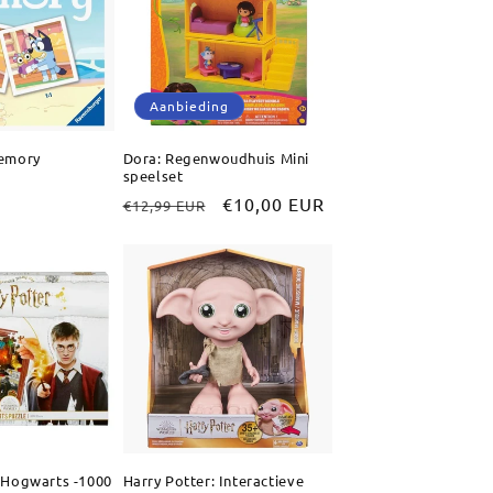
Aanbieding
Memory
Dora: Regenwoudhuis Mini
speelset
Normale
Aanbiedingsprijs
€10,00 EUR
€12,99 EUR
prijs
: Hogwarts -1000
Harry Potter: Interactieve