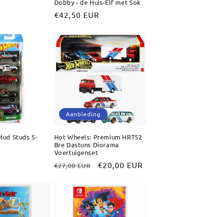
Dobby - de Huis-Elf met Sok
Normale
€42,50 EUR
prijs
Aanbieding
Mud Studs 5-
Hot Wheels: Premium HRT52
Bre Dastuns Diorama
Voertuigenset
Normale
Aanbiedingsprijs
€20,00 EUR
€27,00 EUR
prijs