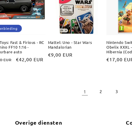
anbieding
Toys: Fast & Firious - RC
Mattel: Uno - Star Wars
Nintendo Swit
mino FF10 1:16 -
Mandalorian
Obelix XXXL 
urbare auto
Hibernia (Cod
Normale
€9,00 EUR
male
Aanbiedingsprijs
€42,00 EUR
Normale
€17,00 EU
00 EUR
prijs
prijs
1
2
3
Overige diensten
Co