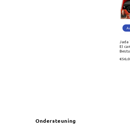
A
Jada 
El ca
Bestu
Nor
€56,
prijs
Ondersteuning