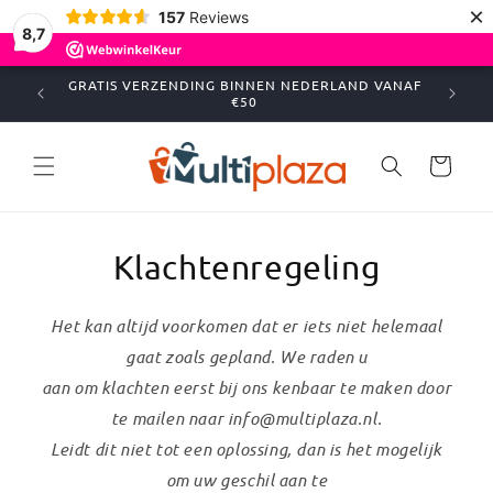
Meteen
×
157
Reviews
naar de
8,7
content
GRATIS VERZENDING BINNEN NEDERLAND VANAF
BEST
€50
Winkelwagen
Klachtenregeling
Het kan altijd voorkomen dat er iets niet helemaal
gaat zoals gepland. We raden u
aan om klachten eerst bij ons kenbaar te maken door
te mailen naar info@multiplaza.nl.
Leidt dit niet tot een oplossing, dan is het mogelijk
om uw geschil aan te