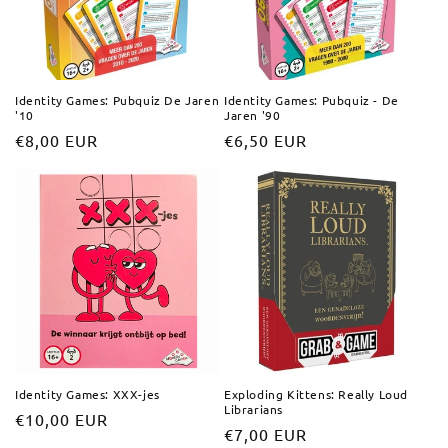
Identity Games: Pubquiz De Jaren
Identity Games: Pubquiz - De
'10
Jaren '90
Normale
€8,00 EUR
Normale
€6,50 EUR
prijs
prijs
Identity Games: XXX-jes
Exploding Kittens: Really Loud
Librarians
Normale
€10,00 EUR
Normale
€7,00 EUR
prijs