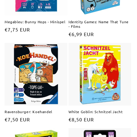
Megableu: Bunny Hops - Minispel
Identity Games: Name That Tune
- Films
Normale
€7,75 EUR
Normale
€6,99 EUR
prijs
prijs
Ravensburger: Koehandel
White Goblin: Schnitzel Jacht
Normale
€7,50 EUR
Normale
€8,50 EUR
prijs
prijs