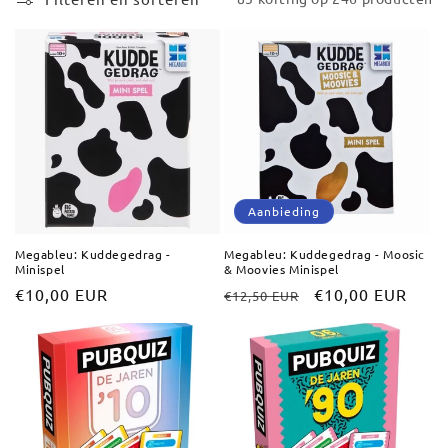
Meteen
l
naar de
content
e
c
t
i
e
Aanbieding
:
Megableu: Kuddegedrag -
Megableu: Kuddegedrag - Moosic
Minispel
& Moovies Minispel
Normale
€10,00 EUR
Normale
Aanbiedingsprijs
€10,00 EUR
€12,50 EUR
prijs
prijs