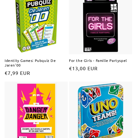
Identity Games: Pubquiz De
For the Girls - Familie Partyspel
Jaren'00
Normale
€13,00 EUR
Normale
€7,99 EUR
prijs
prijs