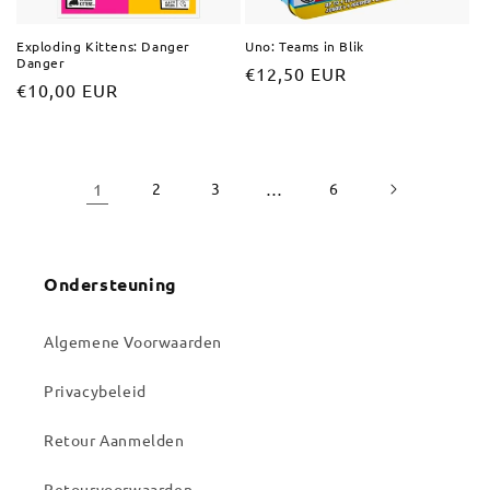
Exploding Kittens: Danger
Uno: Teams in Blik
Danger
Normale
€12,50 EUR
Normale
€10,00 EUR
prijs
prijs
1
2
3
…
6
Ondersteuning
Algemene Voorwaarden
Privacybeleid
Retour Aanmelden
Retourvoorwaarden