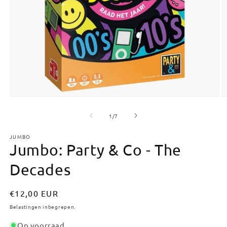
Media
M
1
2
openen
o
van
1
/
7
in
in
modaal
m
JUMBO
Jumbo: Party & Co - The
Decades
Normale
€12,00 EUR
prijs
Belastingen inbegrepen.
Op voorraad