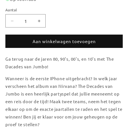
Aantal
Aantal
Aantal
Aantal
verlagen
verhogen
voor
voor
Jumbo:
Jumbo:
Aan winkelwagen toevoegen
Party
Party
&amp;
&amp;
Ga terug naar de jaren 80, 90's, 00's, en 10's met The
Co
Co
-
-
Dacades van Jumbo!
The
The
Decades
Decades
Wanneer is de eerste IPhone uitgebracht? In welk jaar
verscheen het album van Nirvana? The Decades van
Jumbo is een heerlijk partyspel dat jullie meeneemt op
een reis door de tijd! Maak twee teams, neem het tegen
elkaar op om de exacte jaartallen te raden en het spel te
winnen! Ben jij er klaar voor om jouw geheugen op de
proef te stellen?