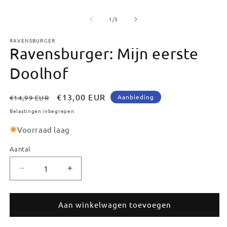
van
1
/
3
RAVENSBURGER
Ravensburger: Mijn eerste
Doolhof
Normale
Aanbiedingsprijs
€13,00 EUR
Aanbieding
€14,99 EUR
prijs
Belastingen inbegrepen.
Voorraad laag
Aantal
Aantal
Aantal
Aantal
verlagen
verhogen
voor
voor
Ravensburger:
Ravensburger:
Aan winkelwagen toevoegen
Mijn
Mijn
eerste
eerste